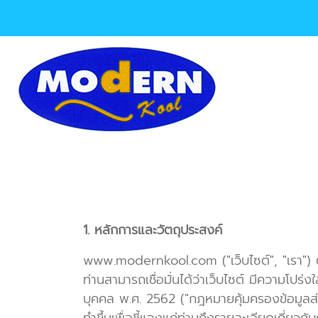
1. หลักการและวัตถุประสงค์
www.modernkool.com ("เว็บไซต์", "เรา") ตระห
ท่านสามารถเชื่อมั่นได้ว่าเว็บไซต์ มีความโ
บุคคล พ.ศ. 2562 ("กฎหมายคุ้มครองข้อมูลส่ว