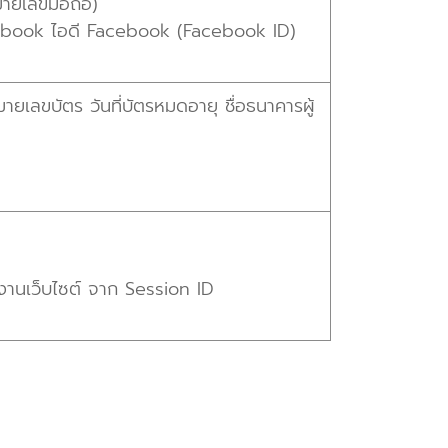
มายเลขมือถือ)
้ Facebook ไอดี Facebook (Facebook ID)
ายเลขบัตร วันที่บัตรหมดอายุ ชื่อธนาคารผู้
้งานเว็บไซต์ จาก Session ID