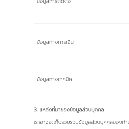
ข้อมูลการติดต่อ
ข้อมูลทางการเงิน
ข้อมูลทางเทคนิค
3. แหล่งที่มาของข้อมูลส่วนบุคคล
เราอาจจะเก็บรวบรวมข้อมูลส่วนบุคคลของท่าน