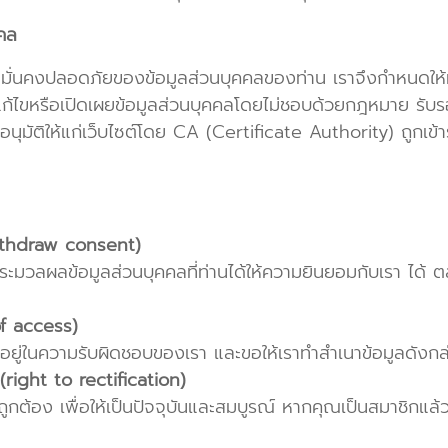
คล
ั่นคงปลอดภัยของข้อมูลส่วนบุคคลของท่าน เราจึงกำหนดให้ม
 แก้ไขหรือเปิดเผยข้อมูลส่วนบุคคลโดยไม่ชอบด้วยกฎหมาย รั
มัติให้แก่เว็บไซต์โดย CA (Certificate Authority) ถูกเข้ารห
withdraw consent)
มวลผลข้อมูลส่วนบุคคลที่ท่านได้ให้ความยินยอมกับเรา ได้ ตล
 of access)
ี่อยู่ในความรับผิดชอบของเรา และขอให้เราทำสำเนาข้อมูลดังกล่
 (right to rectification)
ห้ถูกต้อง เพื่อให้เป็นปัจจุบันและสมบูรณ์ หากคุณเป็นสมาชิก