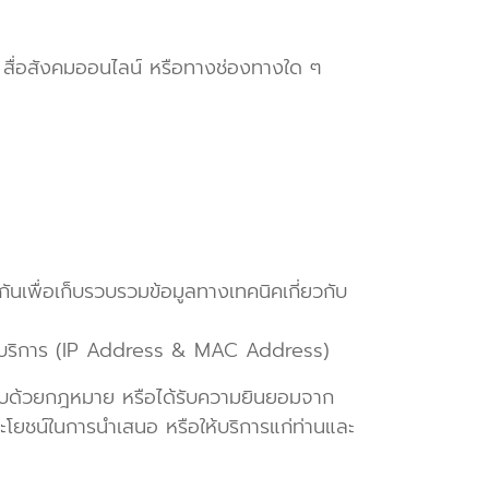
สื่อสังคมออนไลน์ หรือทางช่องทางใด ๆ
ันเพื่อเก็บรวบรวมข้อมูลทางเทคนิคเกี่ยวกับ
ช้งานบริการ (IP Address & MAC Address)
อบด้วยกฎหมาย หรือได้รับความยินยอมจาก
ระโยชน์ในการนำเสนอ หรือให้บริการแก่ท่านและ