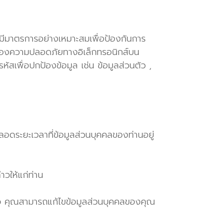
ีมาตรการอย่างเหมาะสมเพื่อป้องกันการ
บรองความปลอดภัยทางอิเล็กทรอนิกส์บน
ัสเพื่อปกป้องข้อมูล เช่น ข้อมูลส่วนตัว ,
อดระยะเวลาที่ข้อมูลส่วนบุคคลของท่านอยู่
าวให้แก่ท่าน
แล้ว คุณสามารถแก้ไขข้อมูลส่วนบุคคลของคุณ