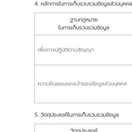
4. หลักการในการเก็บรวบรวมข้อมูลส่วนบุคค
ฐานกฎหมาย
ในการเก็บรวบรวมข้อมูล
เพื่อการปฏิบัติตามสัญญา
ความยินยอมของเจ้าของข้อมูลส่วนบุคคล
5. วัตถุประสงค์ในการเก็บรวบรวมข้อมูล
วัตถุประสงค์