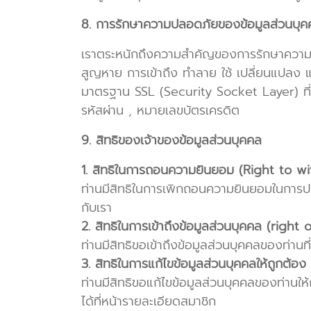
8. การรักษาความปลอดภัยของข้อมูลส่วนบุค
เราตระหนักถึงความสำคัญของการรักษาความม
สูญหาย การเข้าถึง ทำลาย ใช้ เปลี่ยนแปลง
มาตรฐาน SSL (Security Socket Layer) ที่อนุ
รหัสผ่าน , หมายเลขบัตรเครดิต
9. สิทธิของเจ้าของข้อมูลส่วนบุคคล
1. สิทธิในการถอนความยินยอม (Right to 
ท่านมีสิทธิในการเพิกถอนความยินยอมในการประ
กับเรา
2. สิทธิในการเข้าถึงข้อมูลส่วนบุคคล (right
ท่านมีสิทธิขอเข้าถึงข้อมูลส่วนบุคคลของท่านท
3. สิทธิในการแก้ไขข้อมูลส่วนบุคคลให้ถูกต้อง
ท่านมีสิทธิขอแก้ไขข้อมูลส่วนบุคคลของท่านใ
ได้ที่หน้ารายละเอียดสมาชิก